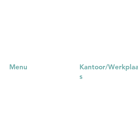
Menu
Kantoor/Werkpla
s
Projecten
Joosten Van Kaam BV
Custom Made
Rechte Tocht 11
Over ons
1507 BZ Zaandam
Blog
Nieuws
075 - 631 48 41
Downloads
order@vankaam.eu
Contact