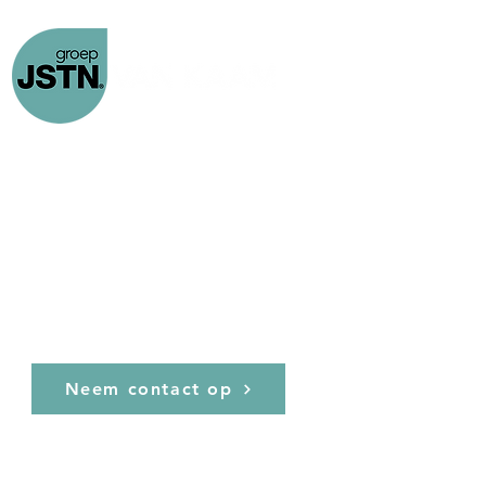
Home
Custom Made
Projecten
Laatste nieuws
Joosten Van Kaam,
Neem contact op