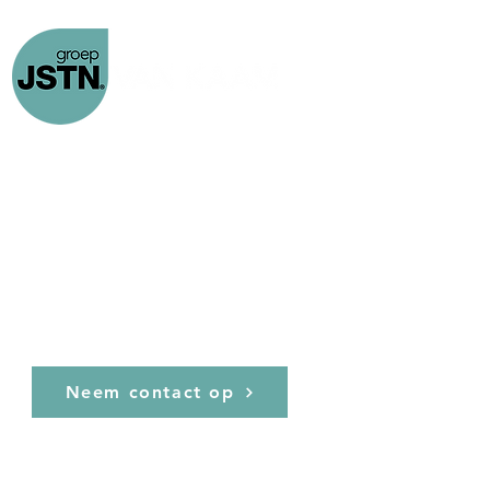
Home
Custom Made
Projecten
Laatste nieuws
Joosten Van Kaam,
Neem contact op