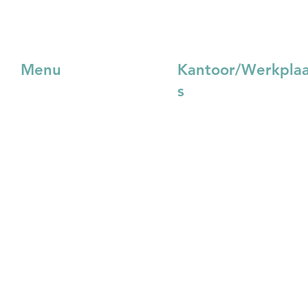
Menu
Kantoor/Werkpla
s
Projecten
Joosten Van Kaam BV
Custom Made
Rechte Tocht 11
Over ons
1507 BZ Zaandam
Blog
Nieuws
075 - 631 48 41
Downloads
order@vankaam.eu
Contact
Webshop