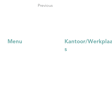
Previous
Menu
Kantoor/Werkpla
s
Projecten
Joosten Van Kaam BV
Custom Made
Rechte Tocht 11
Over ons
1507 BZ Zaandam
Blog
Nieuws
075 - 631 48 41
Downloads
order@vankaam.eu
Contact
Webshop