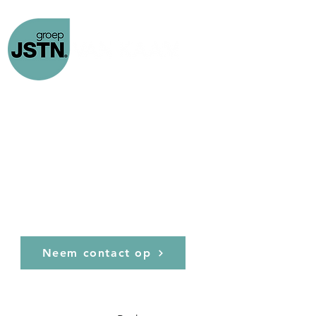
Home
Custom Made
Projecten
Laatste nieuws
Joosten Van Kaam,
Neem contact op