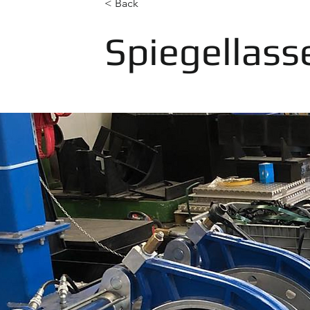
< Back
Spiegellass