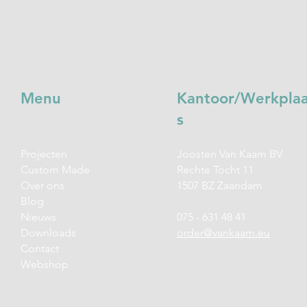
Menu
Kantoor/Werkpla
s
Projecten
Joosten Van Kaam BV
Custom Made
Rechte Tocht 11
Over ons
1507 BZ Zaandam
Blog
Nieuws
075 - 631 48 41
Downloads
order@vankaam.eu
Contact
Webshop