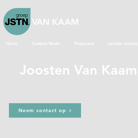
Home
Custom Made
Projecten
Laatste nieuws
Joosten Van Kaam,
Neem contact op