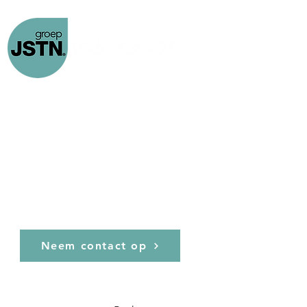
Home
Custom Made
Projecten
Laatste nieuws
Joosten Van Kaam,
Neem contact op