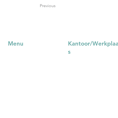
Previous
Menu
Kantoor/Werkpla
s
Projecten
Joosten Van Kaam BV
Custom Made
Rechte Tocht 11
Over ons
1507 BZ Zaandam
Blog
Nieuws
075 - 631 48 41
Downloads
order@vankaam.eu
Contact
Webshop