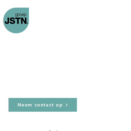
Home
Custom Made
Projecten
Laatste nieuws
Joosten Van Kaam,
Neem contact op