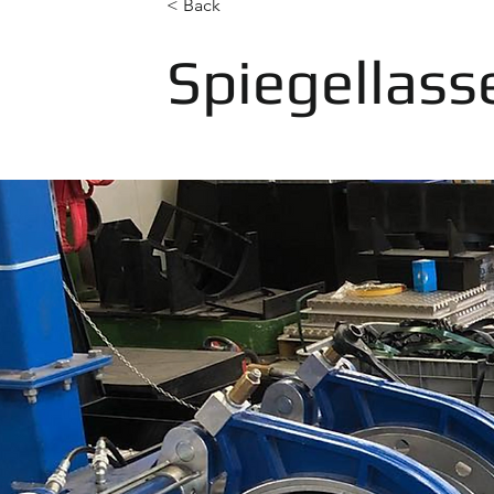
< Back
Spiegellass