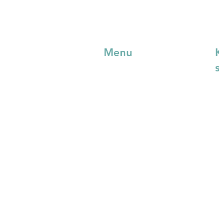
Menu
Projecten
Custom Made
R
Over ons
Blog
Nieuws
0
Downloads
Contact
Webshop