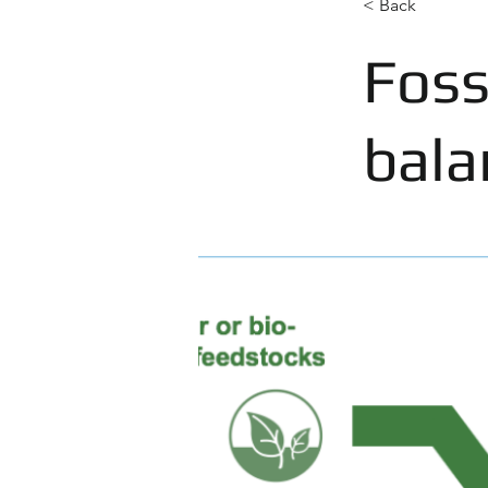
< Back
Foss
bala