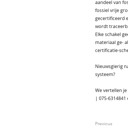
aandeel van fos
fossiel vrije g
gecertificeerd 
wordt traceerb
Elke schakel ge
materiaal ge- 
certificatie-sc
Nieuwsgierig na
systeem?
We vertellen j
| 075-6314841 o
Previous