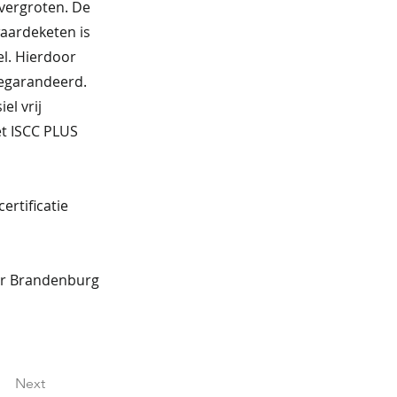
 vergroten. De
waardeketen is
el. Hierdoor
gegarandeerd.
el vrij
et ISCC PLUS
ertificatie
ier Brandenburg
Next