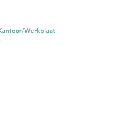
Kantoor/Werkplaat
s
Joosten Van Kaam BV
echte Tocht 11
1507 BZ Zaandam
75 - 631 48 41
order@vankaam.eu