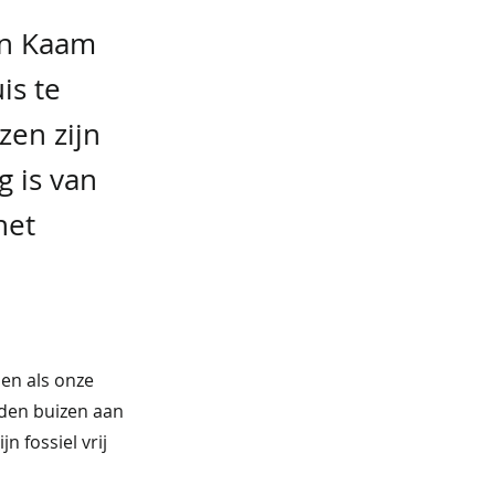
Van Kaam
is te
zen zijn
 is van
het
pen als onze
ieden buizen aan
n fossiel vrij