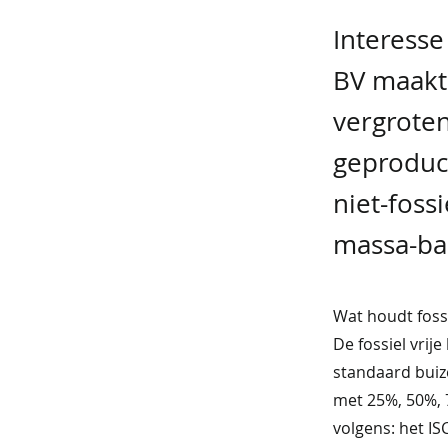
Interesse
BV maakt 
vergroten
geproduce
niet-foss
massa-ba
Wat houdt fossie
De fossiel vri
standaard buize
met 25%, 50%, 7
volgens: het I